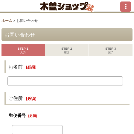
ホーム
>
お問い合わせ
お問い合わせ
STEP 1
STEP 2
STEP 3
入力
確認
完了
お名前
[
必須
]
ご住所
[
必須
]
郵便番号
[
必須
]