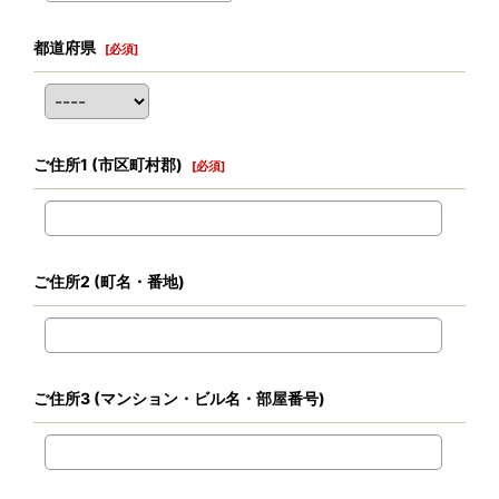
都道府県
[
必須
]
ご住所1
(市区町村郡)
[
必須
]
ご住所2
(町名・番地)
ご住所3
(マンション・ビル名・部屋番号)