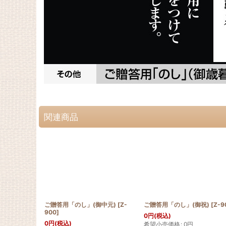
関連商品
ご贈答用「のし」(御中元)
[
Z-
ご贈答用「のし」(御祝)
[
Z-9
900
]
0
円
(税込)
0
円
(税込)
希望小売価格
:
0
円