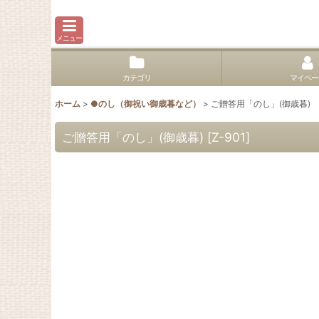
メニュー
カテゴリ
マイペー
ホーム
>
●のし（御祝い御歳暮など）
>
ご贈答用「のし」(御歳暮)
ご贈答用「のし」(御歳暮)
[
Z-901
]