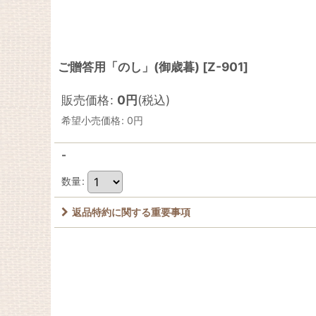
ご贈答用「のし」(御歳暮)
[
Z-901
]
販売価格
:
0
円
(税込)
希望小売価格
:
0
円
-
数量
:
返品特約に関する重要事項