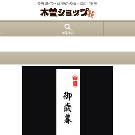
長野県(信州)木曽の名物・特産品販売
ジ
商品検索