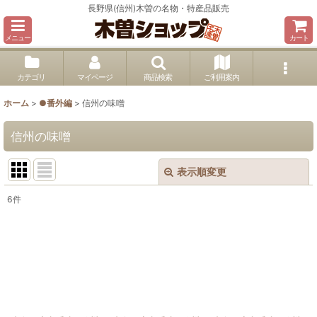
長野県(信州)木曽の名物・特産品販売
メニュー
カート
カテゴリ
マイページ
商品検索
ご利用案内
ホーム
>
●番外編
>
信州の味噌
信州の味噌
表示順変更
閉じる
6
件
表示数
:
並び順
:
絞り込む