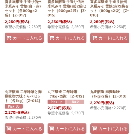
喜多屋醸造 手造り信州
喜多屋醸造 手造り信州
喜多屋醸造 手造り信州
米糀みそ 雪娘(白・赤)
米糀みそ 雪娘(白)2袋セ
米糀みそ 雪娘(赤)2袋セ
セット（各900g×2
ット（900g×2袋）
[
Z-
ット（900g×2袋）
[
Z-
袋）
[
Z-017
]
015
]
016
]
2,250
円
(税込)
2,250
円
(税込)
2,250
円
(税込)
希望小売価格
:
2,250
円
希望小売価格
:
2,250
円
希望小売価格
:
2,250
円
カートに入れる
カートに入れる
カートに入れる
丸正醸造 二年味噌と御
丸正醸造 二年味噌
丸正醸造 御嶽味噌
嶽味噌の味くらべセッ
（1kg×2袋）
[
Z-012
]
（1kg×2袋）
[
Z-013
]
ト（各1kg）
[
Z-014
]
2,270
円
(税込)
希望小売価格
:
2,270
円
2,270
円
(税込)
2,270
円
(税込)
希望小売価格
:
2,270
円
希望小売価格
:
2,270
円
カートに入れる
カートに入れる
カートに入れる