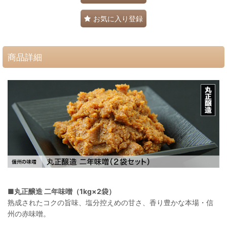
お気に入り登録
商品詳細
■
丸正醸造 二年味噌（1kg×2袋）
熟成されたコクの旨味、塩分控えめの甘さ、香り豊かな本場・信
州の赤味噌。