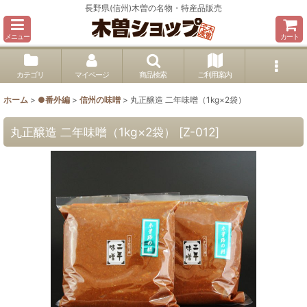
長野県(信州)木曽の名物・特産品販売
メニュー
カート
カテゴリ
マイページ
商品検索
ご利用案内
ホーム
>
●番外編
>
信州の味噌
>
丸正醸造 二年味噌（1kg×2袋）
丸正醸造 二年味噌（1kg×2袋）
[
Z-012
]