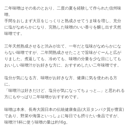
二年味噌はその名のとおり、二度の夏を経験して作られた信州味
噌。
手間をおしまず大豆をじっくりと熟成させてうま味を増し、充分
に塩がなめらかになり、完熟した味噌のいい香りを醸し出す天然
味噌です。
三年天然熟成させると渋みが出て、一年だと塩味がなめらかにな
らない味噌ですが、二年間熟成させたことで旨味がぐーんと広が
りました。煮返しても、冷めても、味噌の分量を少な目にしても
おいしい味噌汁がお好きな方に、おすすめしたい二年味噌です。
塩分が気になる方、味噌がお好きな方、健康に気を使われる方
に。
「味噌汁は好きだけど、塩分が気になってちょっと…」と思われる
方にもやっぱり二年味噌がおすすめです。
味噌は本来、長寿大国日本の伝統健康食品(大豆タンパク質が豊富)
であり、野菜や海藻といっしょに毎日でも摂りたい食品ですが、
味噌汁1杯に使う味噌の量は約16g。