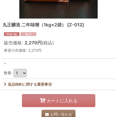
丸正醸造 二年味噌（1kg×2袋）
[
Z-012
]
販売価格
:
2,270
円
(税込)
希望小売価格
:
2,270
円
-
数量
:
返品特約に関する重要事項
カートに入れる
お問い合わせ