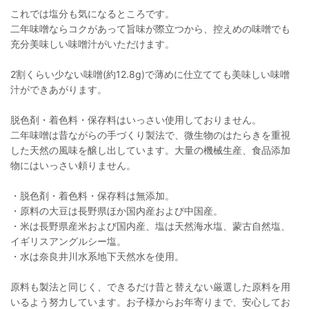
これでは塩分も気になるところです。
二年味噌ならコクがあって旨味が際立つから、控えめの味噌でも
充分美味しい味噌汁がいただけます。
2割くらい少ない味噌(約12.8g)で薄めに仕立てても美味しい味噌
汁ができあがります。
脱色剤・着色料・保存料はいっさい使用しておりません。
二年味噌は昔ながらの手づくり製法で、微生物のはたらきを重視
した天然の風味を醸し出しています。大量の機械生産、食品添加
物にはいっさい頼りません。
・脱色剤・着色料・保存料は無添加。
・原料の大豆は長野県ほか国内産および中国産。
・米は長野県産米および国内産、塩は天然海水塩、蒙古自然塩、
イギリスアングルシー塩。
・水は奈良井川水系地下天然水を使用。
原料も製法と同じく、できるだけ昔と替えない厳選した原料を用
いるよう努力しています。お子様からお年寄りまで、安心してお