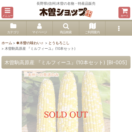
長野県(信州)木曽の名物・特産品販売
メニュー
カート
カテゴリ
マイページ
商品検索
ご利用案内
ホーム
>
●木曽の味わい♬
>
とうもろこし
>
木曽駒高原産 『ミルフィーユ』(10本セット)
木曽駒高原産 『ミルフィーユ』(10本セット)
[
BI-005
]