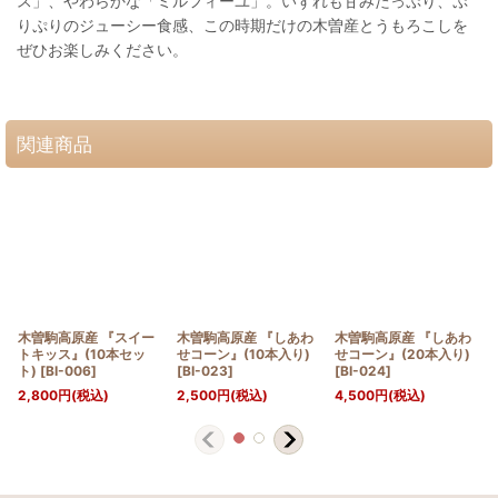
ス」、やわらかな「ミルフィーユ」。いずれも甘みたっぷり、ぷ
りぷりのジューシー食感、この時期だけの木曽産とうもろこしを
ぜひお楽しみください。
関連商品
木曽駒高原産 『スイー
木曽駒高原産 『しあわ
木曽駒高原産 『しあわ
トキッス』(10本セッ
せコーン』(10本入り)
せコーン』(20本入り)
ト)
[
BI-006
]
[
BI-023
]
[
BI-024
]
2,800
円
(税込)
2,500
円
(税込)
4,500
円
(税込)