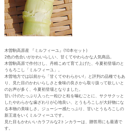
木曽駒高原産 『ミルフィーユ』(10本セット)
2色の色合いがかわいらしい、甘くてやわらかな人気商品。
木曽駒高原で作付けし、丹精こめて育て上げた、今夏初登場のと
うもろこし「ミルフィーユ」。
木曽地方では以前から「甘くてやわらかい!」と評判の品種でもあ
り、見た目のかわいらしさと食味の良さから取り扱って欲しいと
のお声が多く、今夏初登場となりました。
甘い汁のたっぷり入った一粒ひと粒を噛むごとに、サクサクッと
したやわらかな歯ざわりが心地良い、とうもろこしが大好物にな
る本物の美味しさ。ジューシー感たっぷり、甘いとうもろこしの
新王道をいくミルフィーユです。
見た目もかわいいカラフルな2トンカラーは、贈答用にも最適で
す。