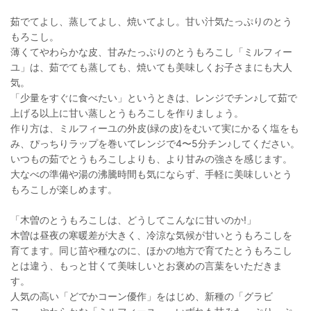
茹でてよし、蒸してよし、焼いてよし。甘い汁気たっぷりのとう
もろこし。
薄くてやわらかな皮、甘みたっぷりのとうもろこし「ミルフィー
ユ」は、茹でても蒸しても、焼いても美味しくお子さまにも大人
気。
「少量をすぐに食べたい」というときは、レンジでチン♪して茹で
上げる以上に甘い蒸しとうもろこしを作りましょう。
作り方は、ミルフィーユの外皮(緑の皮)をむいて実にかるく塩をも
み、ぴっちりラップを巻いてレンジで4〜5分チン♪してください。
いつもの茹でとうもろこしよりも、より甘みの強さを感じます。
大なべの準備や湯の沸騰時間も気にならず、手軽に美味しいとう
もろこしが楽しめます。
「木曽のとうもろこしは、どうしてこんなに甘いのか!」
木曽は昼夜の寒暖差が大きく、冷涼な気候が甘いとうもろこしを
育てます。同じ苗や種なのに、ほかの地方で育てたとうもろこし
とは違う、もっと甘くて美味しいとお褒めの言葉をいただきま
す。
人気の高い「どでかコーン優作」をはじめ、新種の「グラビ