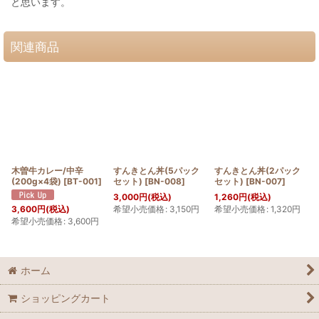
と思います。
関連商品
木曽牛カレー/中辛
すんきとん丼(5パック
すんきとん丼(2パック
(200g×4袋)
[
BT-001
]
セット)
[
BN-008
]
セット)
[
BN-007
]
3,000
円
(税込)
1,260
円
(税込)
希望小売価格
:
3,150
円
希望小売価格
:
1,320
円
3,600
円
(税込)
希望小売価格
:
3,600
円
ホーム
ショッピングカート