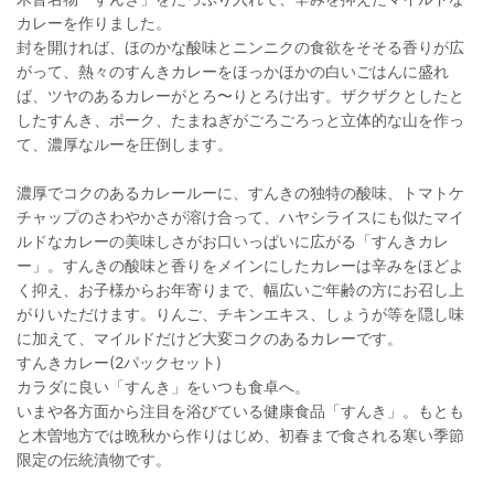
カレーを作りました。
封を開ければ、ほのかな酸味とニンニクの食欲をそそる香りが広
がって、熱々のすんきカレーをほっかほかの白いごはんに盛れ
ば、ツヤのあるカレーがとろ〜りとろけ出す。ザクザクとしたと
したすんき、ポーク、たまねぎがごろごろっと立体的な山を作っ
て、濃厚なルーを圧倒します。
濃厚でコクのあるカレールーに、すんきの独特の酸味、トマトケ
チャップのさわやかさが溶け合って、ハヤシライスにも似たマイ
ルドなカレーの美味しさがお口いっぱいに広がる「すんきカレ
ー」。すんきの酸味と香りをメインにしたカレーは辛みをほどよ
く抑え、お子様からお年寄りまで、幅広いご年齢の方にお召し上
がりいただけます。りんご、チキンエキス、しょうが等を隠し味
に加えて、マイルドだけど大変コクのあるカレーです。
すんきカレー(2パックセット)
カラダに良い「すんき」をいつも食卓へ。
いまや各方面から注目を浴びている健康食品「すんき」。もとも
と木曽地方では晩秋から作りはじめ、初春まで食される寒い季節
限定の伝統漬物です。