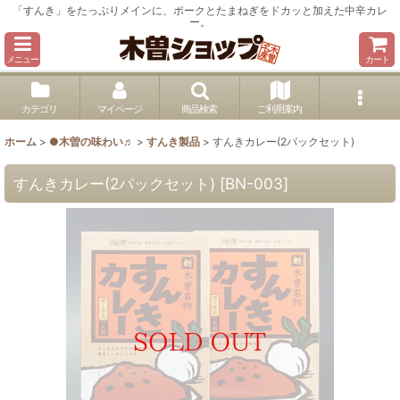
「すんき」をたっぷりメインに、ポークとたまねぎをドカッと加えた中辛カレ
ー。
メニュー
カート
カテゴリ
マイページ
商品検索
ご利用案内
ホーム
>
●木曽の味わい♬
>
すんき製品
>
すんきカレー(2パックセット)
すんきカレー(2パックセット)
[
BN-003
]