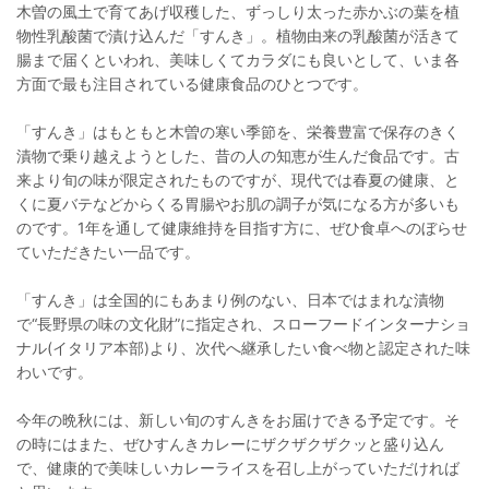
木曽の風土で育てあげ収穫した、ずっしり太った赤かぶの葉を植
物性乳酸菌で漬け込んだ「すんき」。植物由来の乳酸菌が活きて
腸まで届くといわれ、美味しくてカラダにも良いとして、いま各
方面で最も注目されている健康食品のひとつです。
「すんき」はもともと木曽の寒い季節を、栄養豊富で保存のきく
漬物で乗り越えようとした、昔の人の知恵が生んだ食品です。古
来より旬の味が限定されたものですが、現代では春夏の健康、と
くに夏バテなどからくる胃腸やお肌の調子が気になる方が多いも
のです。1年を通して健康維持を目指す方に、ぜひ食卓へのぼらせ
ていただきたい一品です。
「すんき」は全国的にもあまり例のない、日本ではまれな漬物
で“長野県の味の文化財”に指定され、スローフードインターナショ
ナル(イタリア本部)より、次代へ継承したい食べ物と認定された味
わいです。
今年の晩秋には、新しい旬のすんきをお届けできる予定です。そ
の時にはまた、ぜひすんきカレーにザクザクザクッと盛り込ん
で、健康的で美味しいカレーライスを召し上がっていただければ