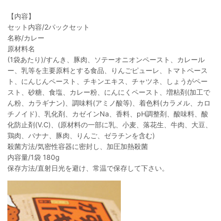
【内容】
セット内容/2パックセット
名称/カレー
原材料名
(1袋あたり)/すんき、豚肉、ソテーオニオンペースト、カレール
ー、乳等を主要原料とする食品、りんごピューレ、トマトペース
ト、にんじんペースト、チキンエキス、チャツネ、しょうがペー
スト、砂糖、食塩、カレー粉、にんにくペースト、増粘剤(加工で
ん粉、カラギナン)、調味料(アミノ酸等)、着色料(カラメル、カロ
チノイド)、乳化剤、カゼインNa、香料、pH調整剤、酸味料、酸
化防止剤(V.C)、(原材料の一部に乳、小麦、落花生、牛肉、大豆、
鶏肉、バナナ、豚肉、りんご、ゼラチンを含む)
殺菌方法/気密性容器に密封し、加圧加熱殺菌
内容量/1袋 180g
保存方法/直射日光を避け、常温で保存して下さい。