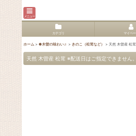
メニュー
カテゴリ
マイペー
ホーム
>
●木曽の味わい♬
>
きのこ（松茸など）
>
天然 木曽産 松茸
天然 木曽産 松茸 ※配送日はご指定できません。 [