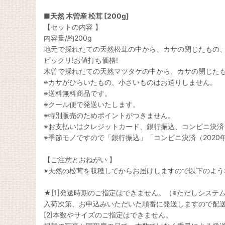
■
天然 木曽産 松茸 [200g]
【セットの内容 】
内容量/約200g
地元で採れたての天然松茸の中から、カサの閉じたもの
ビックリ!お値打ち価格!
木曽で採れたての天然マツタケの中から、カサの閉じた
※カサがひらいたもの、小さいものはお送りしません。
※送料無料商品です。
※クール便で発送いたします。
※特別販売のためポイントがつきません。
※お支払いはクレジットカード、銀行振込、コンビニ決済（
※季節モノですので「銀行振込」「コンビニ決済（2020
【ご注意とおねがい 】
※天然の松茸を収穫してからお届けしますので以下のよ
★[1]発送時期のご指定はできません。（※ただしシステ
入荷次第、お申込みいただいた順番に発送しますので配
[2]本数やサイズのご指定はできません。