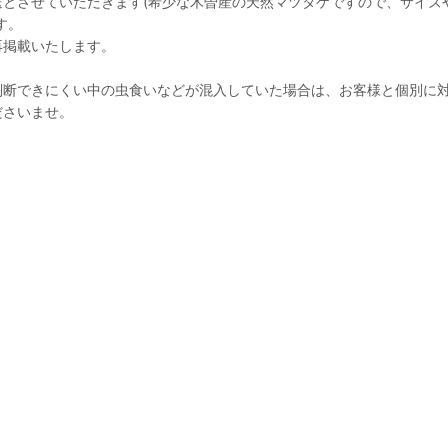
とさせていただきます(希少な木曽産の天然マツタケですので、サイズ
す。
再掲載いたします。
判断できにくい中の虫食いなどが混入していた場合は、お客様と個別に
ださいませ。