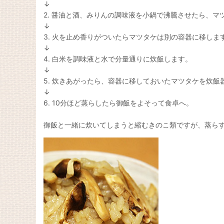
↓
2. 醤油と酒、みりんの調味液を小鍋で沸騰させたら、マ
↓
3. 火を止め香りがついたらマツタケは別の容器に移しま
↓
4. 白米を調味液と水で分量通りに炊飯します。
↓
5. 炊きあがったら、容器に移しておいたマツタケを炊
↓
6. 10分ほど蒸らしたら御飯をよそって食卓へ。
御飯と一緒に炊いてしまうと縮むきのこ類ですが、蒸ら