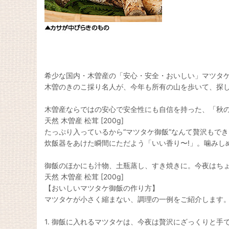
希少な国内・木曽産の「安心・安全・おいしい」マツタケ
木曽のきのこ採り名人が、今年も所有の山を歩いて、探し
木曽産ならではの安心で安全性にも自信を持った、「秋
天然 木曽産 松茸 [200g]
たっぷり入っているから“マツタケ御飯”なんて贅沢もで
炊飯器をあけた瞬間にただよう「いい香り〜!」。噛みし
御飯のほかにも汁物、土瓶蒸し、すき焼きに。今夜はちょ
天然 木曽産 松茸 [200g]
【おいしいマツタケ御飯の作り方】
マツタケが小さく縮まない、調理の一例をご紹介します
1. 御飯に入れるマツタケは、今夜は贅沢にざっくりと手