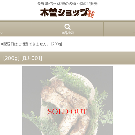
長野県(信州)木曽の名物・特産品販売
ジ
商品検索
 ※配送日はご指定できません。 [200g]
200g]
[
BJ-001
]