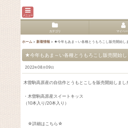
メニュー
カテゴリ
マイペー
ホーム
>
新着情報
>
★今年もあま～い各種とうもろこし販売開始し
★今年もあま～い各種とうもろこし販売開始し
2022
08
09
年
月
日
木曽駒高原産の自信作とうもとこしを販売開始しまし
・木曽駒高原産スイートキッス
（10本入り/20本入り）
☆詳細はこちら☆