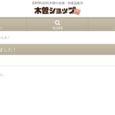
長野県(信州)木曽の名物・特産品販売
ジ
商品検索
ました！
ました！
た。