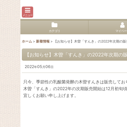
メニュー
カテゴリ
マイペー
ホーム
>
新着情報
>
【お知らせ】木曽「すんき」の2022年次期の販
【お知らせ】木曽「すんき」の2022年次期の
2022
05
06
年
月
日
只今、季節性の乳酸菌発酵の木曽すんきは販売してお
木曽「すんき」の2022年の次期販売開始は12月初旬
宜しくお願い申し上げます。