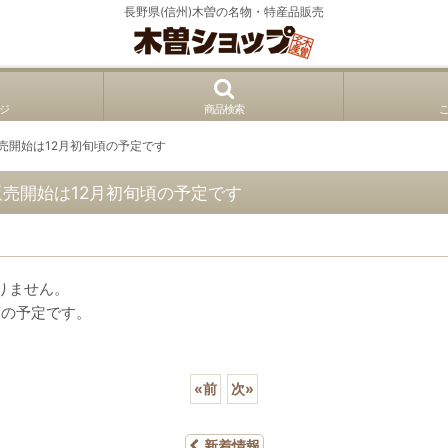
長野県(信州)木曽の名物・特産品販売
ジ
商品検索
売開始は12月初旬頃の予定です
販売開始は12月初旬頃の予定です
りません。
頃の予定です。
«
前
次
»
新着情報