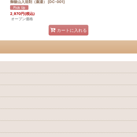
御嶽山入浴剤（薬湯）
[
DC-001
]
絞り込む
2,970
円
(税込)
オープン価格
カートに入れる