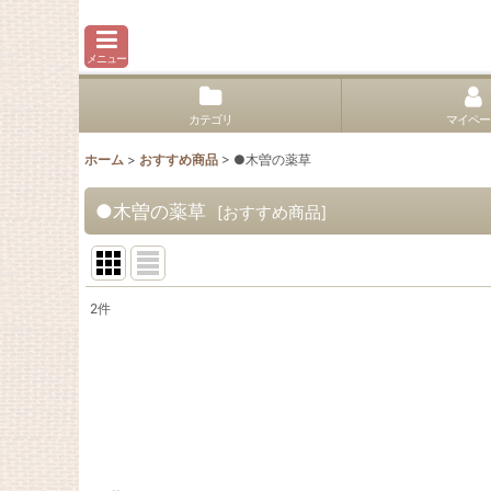
メニュー
カテゴリ
マイペー
ホーム
>
おすすめ商品
>
●木曽の薬草
●木曽の薬草
[
おすすめ商品
]
2
件
サブカテゴリ
:
表示数
:
並び順
: