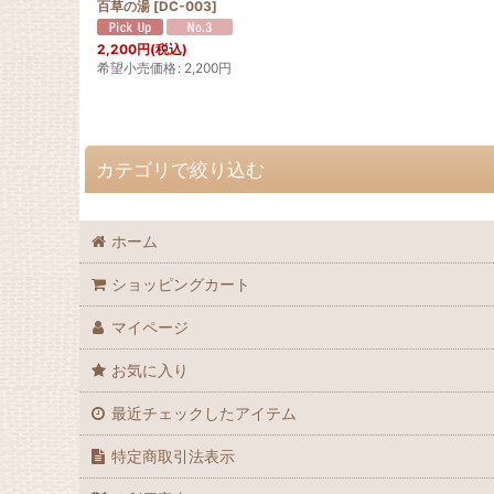
百草の湯
[
DC-003
]
2,200
円
(税込)
希望小売価格
:
2,200
円
カテゴリで絞り込む
●木曽の薬草 (全商品)
ホーム
入浴剤
ショッピングカート
健康茶
マイページ
お気に入り
最近チェックしたアイテム
特定商取引法表示