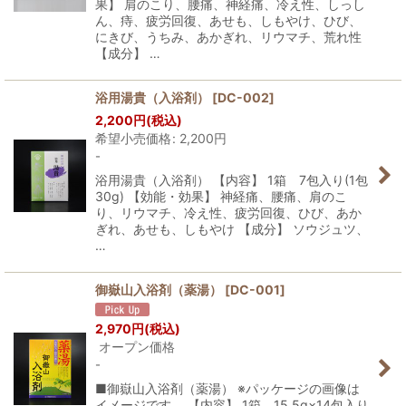
果】 肩のこり、腰痛、神経痛、冷え性、しっし
ん、痔、疲労回復、あせも、しもやけ、ひび、
にきび、うちみ、あかぎれ、リウマチ、荒れ性
【成分】 …
浴用湯貴（入浴剤）
[
DC-002
]
2,200
円
(税込)
希望小売価格
:
2,200
円
-
浴用湯貴（入浴剤） 【内容】 1箱 7包入り(1包
30g) 【効能・効果】 神経痛、腰痛、肩のこ
り、リウマチ、冷え性、疲労回復、ひび、あか
ぎれ、あせも、しもやけ 【成分】 ソウジュツ、
…
御嶽山入浴剤（薬湯）
[
DC-001
]
2,970
円
(税込)
オープン価格
-
■御嶽山入浴剤（薬湯） ※パッケージの画像は
イメージです。 【内容】 1箱 15.5g×14包入り