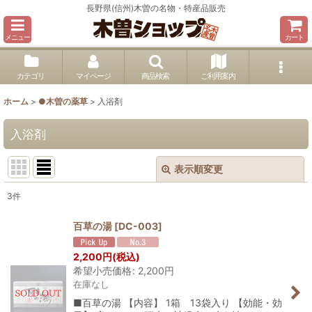
長野県(信州)木曽の名物・特産品販売
メニュー
カート
カテゴリ
マイページ
商品検索
ご利用案内
ホーム
>
●木曽の薬草
>
入浴剤
入浴剤
表示順変更
閉じる
3
件
表示数
:
百草の湯
[
DC-003
]
並び順
:
2,200
円
(税込)
希望小売価格
:
2,200
円
在庫なし
絞り込む
■百草の湯 【内容】 1箱 13袋入り 【効能・効