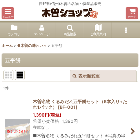
長野県(信州)木曽の名物・特産品販売
メニュー
カート
カテゴリ
マイページ
商品検索
ご利用案内
ホーム
>
●木曽の味わい♬
>
五平餅
五平餅
表示順変更
閉じる
1
件
表示数
:
木曽名物 くるみだれ五平餅セット（6本入り+た
れ1パック）
[
BF-001
]
並び順
:
1,390
円
(税込)
希望小売価格
:
1,390
円
在庫なし
絞り込む
■木曽名物 くるみだれ五平餅セット ※写真の串