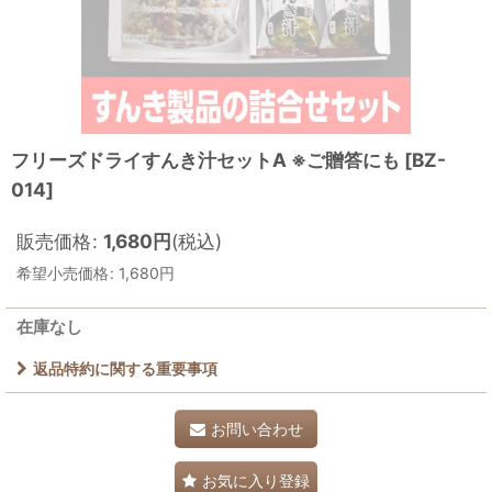
フリーズドライすんき汁セットA ※ご贈答にも
[
BZ-
014
]
販売価格
:
1,680
円
(税込)
希望小売価格
:
1,680
円
在庫なし
返品特約に関する重要事項
お問い合わせ
お気に入り登録