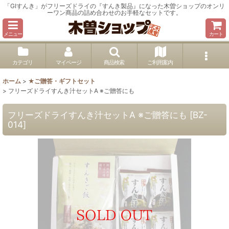
「GIすんき」がフリーズドライの『すんき製品』になった木曽ショップのオンリ
ーワン商品の詰め合わせのお手軽なセットです。
メニュー
カート
カテゴリ
マイページ
商品検索
ご利用案内
ホーム
>
★ご贈答・ギフトセット
>
フリーズドライすんき汁セットA ※ご贈答にも
フリーズドライすんき汁セットA ※ご贈答にも
[
BZ-
014
]