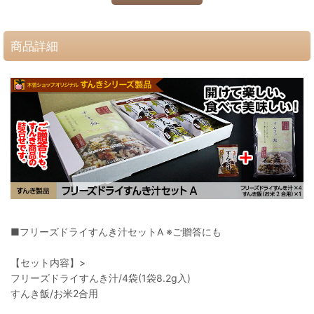
商品詳細
■フリーズドライすんき汁セットA ※ご贈答にも
【セット内容】>
フリーズドライすんき汁/4袋(1袋8.2g入)
すんき飯/お米2合用