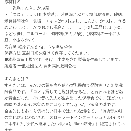
原材料名
・「乾燥すんき」かぶ菜
・「つゆ」しょうゆ(本醸造)、砂糖混合ぶどう糖加糖液糖、砂糖、
米発酵調味料、食塩、エキス(かつおぶし、こんぶ、かつお)、うる
めいわしぶし・かつおぶし混合だし、しょうゆ加工品(しょうゆ、
ぶどう糖)、アルコール、調味料(アミノ酸)、(原材料の一部に大
豆、小麦を含む)
内容量 乾燥すんき7g、つゆ30g×2個
保存方法 直射日光を避けて保存してください。
●本品製造工場では、そば、小麦を含む製品を生産しています。
製造者:一般社団法人 開田高原振興公社
すんきとは？
すんきとは、赤かぶの葉を塩を使わず乳酸菌で発酵させた無塩発
酵食品です。「コメは貸しても塩は貸せるな」と言われるほど塩
が貴重だった、その昔の先人が生み出した保存食です。ほどよい
酸味の味わいは木曽の冬にはなくてはならない家庭の味です。
全国的にもあまり例のない日本ではまれな漬物で、『長野県の味
の文化財』に指定され、スローフードインターナショナル(イタリ
ア本部)では次代へ継承したい食べ物『味の箱舟』に認定されてい
ます。