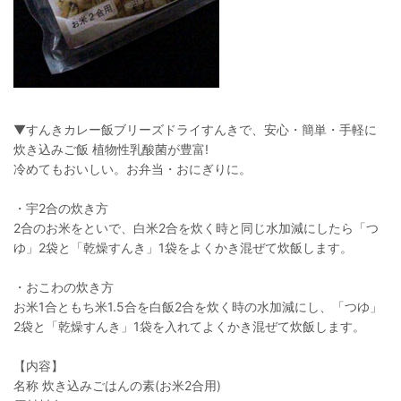
▼すんきカレー飯ブリーズドライすんきで、安心・簡単・手軽に
炊き込みご飯 植物性乳酸菌が豊富!
冷めてもおいしい。お弁当・おにぎりに。
・宇2合の炊き方
2合のお米をといで、白米2合を炊く時と同じ水加減にしたら「つ
ゆ」2袋と「乾燥すんき」1袋をよくかき混ぜて炊飯します。
・おこわの炊き方
お米1合ともち米1.5合を白飯2合を炊く時の水加減にし、「つゆ」
2袋と「乾燥すんき」1袋を入れてよくかき混ぜて炊飯します。
【内容】
名称 炊き込みごはんの素(お米2合用)