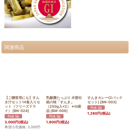
関連商品
【ご贈答用にも】すん
乳酸菌たっぷり 木曽伝
すんきカレー(2パック
き汁セット14食入りセ
統の味「すんき」
セット)
[
BN-003
]
ット（フリーズドラ
（250g入×2） ※GI産
イ）
[
BN-024
]
品
[
BM-006
]
1,280
円
(税込)
3,000
円
(税込)
1,600
円
(税込)
希望小売価格
:
3,000
円