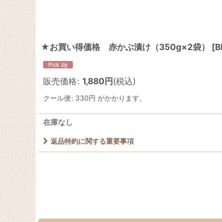
★お買い得価格 赤かぶ漬け（350g×2袋）
[
B
販売価格
:
1,880
円
(税込)
クール便
:
330円
がかかります。
在庫なし
返品特約に関する重要事項