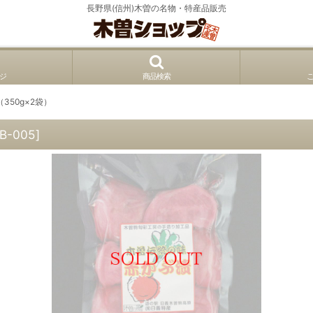
長野県(信州)木曽の名物・特産品販売
ジ
商品検索
50g×2袋）
B-005
]