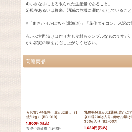
4)小さな手による限られた生産量であること。
5)現在あるいは将来、消滅の危機に瀕(ひん)しているこ
※「まさかりかぼちゃ(北海道)」「花作ダイコン、米沢の
赤かぶ甘酢漬けは作り方も食材もシンプルなものですが
かい家庭の味をお召し上がりください。
関連商品
★お買い得価格 赤かぶ漬け（1
乳酸発酵赤かぶ(通称:赤かぶ
袋/1kg）
[
BB-019
]
き)1袋200g入り+赤かぶ漬け
350g入り
[
BZ-007
]
1,800
円
(税込)
1,080
円
(税込)
希望小売価格
:
1,940
円