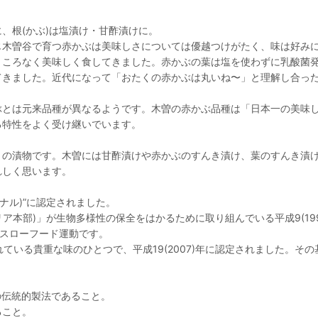
、根(かぶ)は塩漬け・甘酢漬けに。
じ木曽谷で育つ赤かぶは美味しさについては優越つけがたく、味は好み
ころなく美味しく食してきました。赤かぶの葉は塩を使わずに乳酸菌発
てきました。近代になって「おたくの赤かぶは丸いね〜」と理解し合っ
ぶとは元来品種が異なるようです。木曽の赤かぶ品種は「日本一の美味
る特性をよく受け継いでいます。
、の漬物です。木曽には甘酢漬けや赤かぶのすんき漬け、葉のすんき漬
れしく思います。
ナル)”に認定されました。
リア本部)」が生物多様性の保全をはかるために取り組んでいる平成9(1
うスローフード運動です。
ている貴重な味のひとつで、平成19(2007)年に認定されました。そ
の伝統的製法であること。
ること。