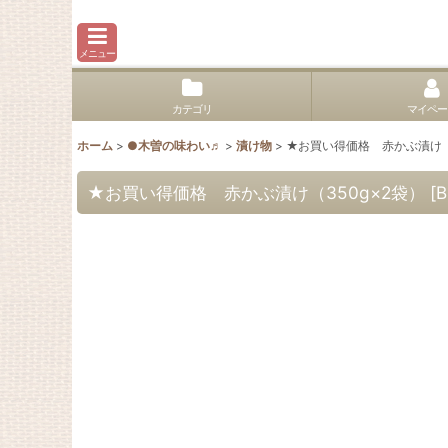
メニュー
カテゴリ
マイペー
ホーム
>
●木曽の味わい♬
>
漬け物
>
★お買い得価格 赤かぶ漬け（3
★お買い得価格 赤かぶ漬け（350g×2袋）
[
B