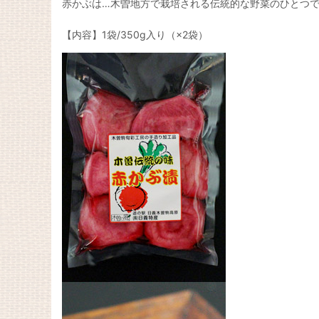
赤かぶは…木曽地方で栽培される伝統的な野菜のひとつ
【内容】1袋/350g入り（×2袋）