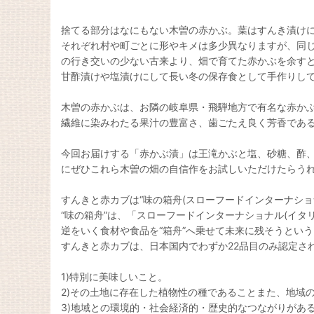
捨てる部分はなにもない木曽の赤かぶ。葉はすんき漬けに
それぞれ村や町ごとに形やキメは多少異なりますが、同
の行き交いの少ない古来より、畑で育てた赤かぶを余すと
甘酢漬けや塩漬けにして長い冬の保存食として手作りし
木曽の赤かぶは、お隣の岐阜県・飛騨地方で有名な赤か
繊維に染みわたる果汁の豊富さ、歯ごたえ良く芳香であ
今回お届けする「赤かぶ漬」は王滝かぶと塩、砂糖、酢
にぜひこれら木曽の畑の自信作をお試しいただけたらう
すんきと赤カブは“味の箱舟(スローフードインターナショ
“味の箱舟”は、「スローフードインターナショナル(イタ
逆をいく食材や食品を“箱舟”へ乗せて未来に残そうとい
すんきと赤カブは、日本国内でわずか22品目のみ認定され
1)特別に美味しいこと。
2)その土地に存在した植物性の種であることまた、地域
3)地域との環境的・社会経済的・歴史的なつながりがあ