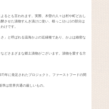
によるとも言われます。実際、木曽の人々は村や町どおし
酵させた漬物すんき漬けに使い、根っこ(かぶ)の部分は
たわけです。
しさ」と呼ばれる温海かぶの近縁種であり、かぶは緻密な
けなどさまざまな郷土漬物がございます。漬物を愛する方
997)年に発足されたプロジェクト。ファーストフードの間
の基準は世界共通の厳しいもの。