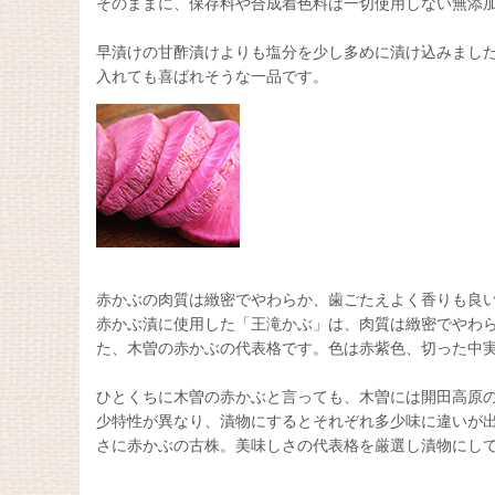
そのままに、保存料や合成着色料は一切使用しない無添
早漬けの甘酢漬けよりも塩分を少し多めに漬け込みまし
入れても喜ばれそうな一品です。
赤かぶの肉質は緻密でやわらか、歯ごたえよく香りも良
赤かぶ漬に使用した「王滝かぶ」は、肉質は緻密でやわら
た、木曽の赤かぶの代表格です。色は赤紫色、切った中
ひとくちに木曽の赤かぶと言っても、木曽には開田高原の
少特性が異なり、漬物にするとそれぞれ多少味に違いが出
さに赤かぶの古株。美味しさの代表格を厳選し漬物にし