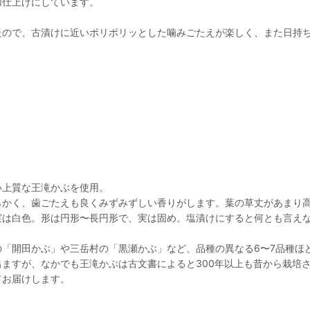
加仕上げにしています。
たので、古漬けに近いポリポリッとした噛みごたえが楽しく、また日持
い上質な王滝かぶを使用。
かく、歯ごたえも良くみずみずしい香りがします。葉の草丈があまり高
実は白色。形は円形〜長円形で、実は固め。塩漬けにすると何とも言え
「開田かぶ」や三岳村の「黒瀬かぶ」など、品種の異なる6〜7品種ほ
ますが、なかでも王滝かぶは古文書によると300年以上も昔から栽培さ
てお届けします。