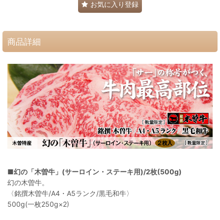
お気に入り登録
商品詳細
■
幻の「木曽牛」(サーロイン・ステーキ用)/2枚(500g)
幻の木曽牛。
〈銘撰木曽牛/A4・A5ランク/黒毛和牛〉
500g(一枚250g×2)