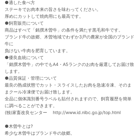
●適した食べ方
ステーキでお肉本来の旨さを味わってください。
厚めにカットして焼肉用にも最高です。
●飼育販売について
商品はすべて「銘撰木曽牛」の条件を満たす黒毛和牛です。
ブランド牛の故郷、木曽地域でわずか3戸の農家が全国のブランド
牛に
負けない牛肉を肥育しています。
●優良血統について
「銘撰木曽牛」の中でもA4・A5ランクのお肉を厳選してお届け致
します。
●品質保証・管理について
最良の熟成状態でカット・スライスしたお肉を急速冷凍、そのま
まクール冷凍便でお届け致します。
全品に個体識別番号ラベルも貼付されますので、飼育履歴を簡単
に調べることができます。
(独)家畜改良センター http://www.id.nlbc.go.jp/top.html
●木曽牛とは?
希少な木曽牛はブランド牛の故郷。