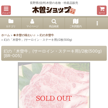
長野県(信州)木曽の名物・特産品販売
メニュー
カート
カテゴリ
マイページ
商品検索
ご利用案内
ホーム
>
●木曽の味わい♬
>
幻の木曽牛
>
幻の「木曽牛」(サーロイン・ステーキ用)/2枚(500g)
幻の「木曽牛」(サーロイン・ステーキ用)/2枚(500g)
[
BR-005
]