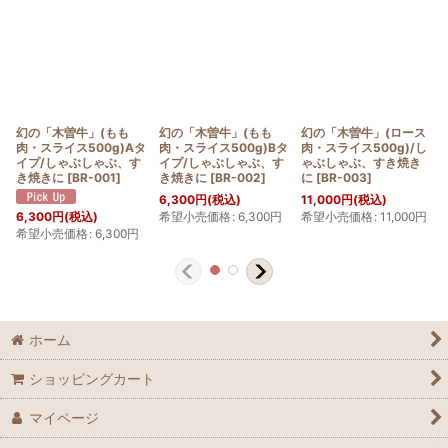
幻の「木曽牛」(もも
幻の「木曽牛」(もも
幻の「木曽牛」(ロース
肉・スライス500g)Aタ
肉・スライス500g)Bタ
肉・スライス500g)/し
イプ/しゃぶしゃぶ、す
イプ/しゃぶしゃぶ、す
ゃぶしゃぶ、すき焼き
き焼きに
[
BR-001
]
き焼きに
[
BR-002
]
に
[
BR-003
]
6,300
円
(税込)
11,000
円
(税込)
希望小売価格
:
6,300
円
希望小売価格
:
11,000
円
6,300
円
(税込)
希望小売価格
:
6,300
円
ホーム
ショッピングカート
マイページ