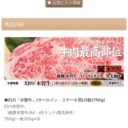
お気に入り登録
商品詳細
■
幻の「木曽牛」(サーロイン・ステーキ用)/3枚(750g)
幻の木曽牛。
〈銘撰木曽牛/A4・A5ランク/黒毛和牛〉
750g(一枚250g×3)