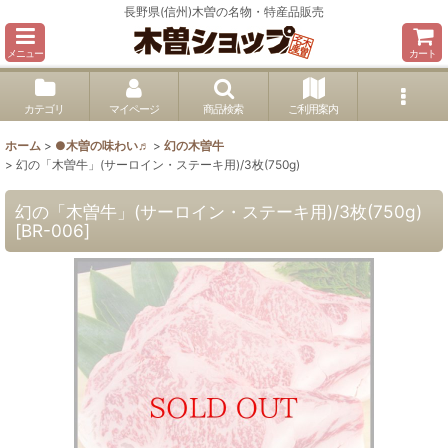
長野県(信州)木曽の名物・特産品販売
メニュー
カート
カテゴリ
マイページ
商品検索
ご利用案内
ホーム
>
●木曽の味わい♬
>
幻の木曽牛
>
幻の「木曽牛」(サーロイン・ステーキ用)/3枚(750g)
幻の「木曽牛」(サーロイン・ステーキ用)/3枚(750g)
[
BR-006
]