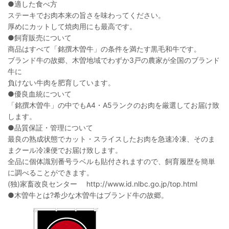
●適した食べ方
ステーキでお肉本来の旨さを味わってください。
厚めにカットして焼肉用にも最高です。
●飼育販売について
商品はすべて「銘撰木曽牛」の条件を満たす黒毛和牛です。
ブランド牛の故郷、木曽地域でわずか3戸の農家が全国のブランド
牛に
負けない牛肉を肥育しています。
●優良血統について
「銘撰木曽牛」の中でもA4・A5ランクのお肉を厳選してお届け致
します。
●品質保証・管理について
最良の熟成状態でカット・スライスしたお肉を急速冷凍、そのま
まクール冷凍便でお届け致します。
全品に個体識別番号ラベルも貼付されますので、飼育履歴を簡単
に調べることができます。
(独)家畜改良センター http://www.id.nlbc.go.jp/top.html
●木曽牛とは?希少な木曽牛はブランド牛の故郷。